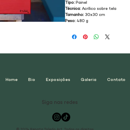
Tipo:
 Painel
Técnica:
 Acrílico sobre tela
Tamanho:
 30x30 cm
Peso:
 480 g
Home
Bio
Exposições
Galeria
Contato
Siga nas redes
© 2024 Renata Toledo Art. Todos os direitos