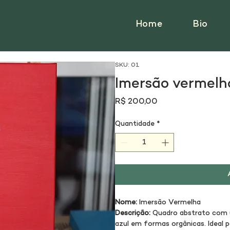
Home
Bio
SKU: 01
Imersão vermelh
Preço
R$ 200,00
Quantidade
*
Nome:
 Imersão Vermelha
Descrição:
 Quadro abstrato com 
azul em formas orgânicas. Ideal p